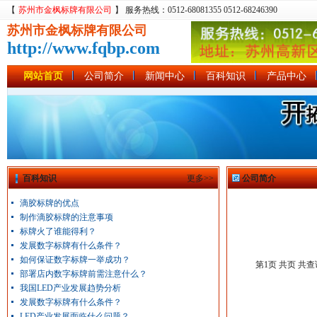
【
苏州市金枫标牌有限公司
】 服务热线：0512-68081355 0512-68246390
苏州市金枫标牌有限公司
http://www.fqbp.com
网站首页
公司简介
新闻中心
百科知识
产品中心
百科知识
更多>>
公司简介
滴胶标牌的优点
制作滴胶标牌的注意事项
标牌火了谁能得利？
发展数字标牌有什么条件？
如何保证数字标牌一举成功？
第1页 共页 共
部署店内数字标牌前需注意什么？
我国LED产业发展趋势分析
发展数字标牌有什么条件？
LED产业发展面临什么问题？