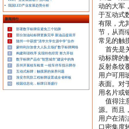
动的大军
我国LED产业发展趋势分析
于互动式
新闻排行
有限，尤
部署数字标牌应避免三个陷阱
节，从而
部分加油站标牌更换完毕 新油品提前开
常见的触
随州一中获授“清华大学生源中学”合作
蒙特利尔加拿大人队主场扩数字标牌网络
首先是关
构建和谐秩序 实现特色经营 努力开创
动标牌的
数字标牌产品在“智慧城市”建设中的角
反射条纹
苏州开展校车检查 一校车停车指示牌存
互动式标牌：触摸屏的保养问题
用户可用
淮安市民防工程标牌设置成全省样板
表面。对
校园信息化，标牌日渐盛行
用名片或
值得注意
源。而且
用户在清
口密集度