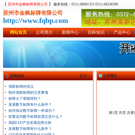
【
苏州市金枫标牌有限公司
】 服务热线：0512-68081355 0512-68246390
苏州市金枫标牌有限公司
http://www.fqbp.com
网站首页
公司简介
新闻中心
百科知识
产品中心
百科知识
更多>>
公司简介
滴胶标牌的优点
制作滴胶标牌的注意事项
标牌火了谁能得利？
发展数字标牌有什么条件？
如何保证数字标牌一举成功？
第1页 共页 共
部署店内数字标牌前需注意什么？
我国LED产业发展趋势分析
发展数字标牌有什么条件？
LED产业发展面临什么问题？