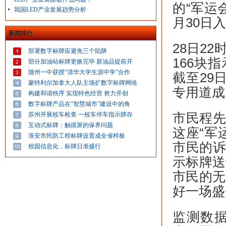
的“军运
我国LED产业发展趋势分析
月30日
新闻排行
28日2
部署数字标牌应避免三个陷阱
166块
部分加油站标牌更换完毕 新油品提前开
随州一中获授“清华大学生源中学”合作
截至29
蒙特利尔加拿大人队主场扩数字标牌网络
专用道成
构建和谐秩序 实现特色经营 努力开创
数字标牌产品在“智慧城市”建设中的角
苏州开展校车检查 一校车停车指示牌存
市民程先
互动式标牌：触摸屏的保养问题
这座“军
淮安市民防工程标牌设置成全省样板
市民的诉
校园信息化，标牌日渐盛行
示标牌送
市民的无
好一场盛
监测数