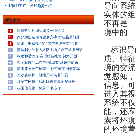
导向系统
我国LED产业发展趋势分析
实体的组
新闻排行
不再是一
境中的一
部署数字标牌应避免三个陷阱
部分加油站标牌更换完毕 新油品提前开
随州一中获授“清华大学生源中学”合作
标识导
蒙特利尔加拿大人队主场扩数字标牌网络
构建和谐秩序 实现特色经营 努力开创
质、特征
数字标牌产品在“智慧城市”建设中的角
境的交流
苏州开展校车检查 一校车停车指示牌存
觉感知，
互动式标牌：触摸屏的保养问题
淮安市民防工程标牌设置成全省样板
信息。可
校园信息化，标牌日渐盛行
进入其视
系统不仅
能，还应
素将环境
的环境营