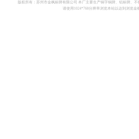
版权所有：苏州市金枫标牌有限公司 本厂主要生产铜字铜牌、铝标牌、
请使用1024*768分辨率浏览本站以达到浏览