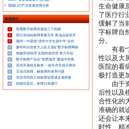
生命健康
我国LED产业发展趋势分析
了医疗行
新闻排行
缓解了当
部署数字标牌应避免三个陷阱
字标牌自
部分加油站标牌更换完毕 新油品提前开
分。
随州一中获授“清华大学生源中学”合作
蒙特利尔加拿大人队主场扩数字标牌网络
有着“第
构建和谐秩序 实现特色经营 努力开创
性以及大
数字标牌产品在“智慧城市”建设中的角
医院的看
苏州开展校车检查 一校车停车指示牌存
互动式标牌：触摸屏的保养问题
极打造更
淮安市民防工程标牌设置成全省样板
由于资源
校园信息化，标牌日渐盛行
后性以及
合性化的
准确的就
还会让本
时性、精