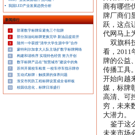
商有哪些
我国LED产业发展趋势分析
牌厂商们
新闻排行
跃，这点
部署数字标牌应避免三个陷阱
代网马上
部分加油站标牌更换完毕 新油品提前开
双旗科技
随州一中获授“清华大学生源中学”合作
蒙特利尔加拿大人队主场扩数字标牌网络
看，20
构建和谐秩序 实现特色经营 努力开创
牌的公益
数字标牌产品在“智慧城市”建设中的角
传播工具
苏州开展校车检查 一校车停车指示牌存
互动式标牌：触摸屏的保养问题
开始向越
淮安市民防工程标牌设置成全省样板
媒，标牌
校园信息化，标牌日渐盛行
高清、可
穷，未来
大潜力。
鉴于这么
未来市场