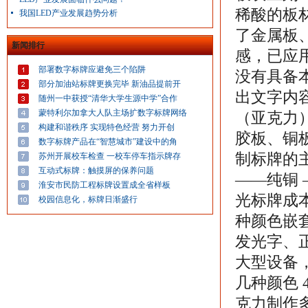
稀酸的板
我国LED产业发展趋势分析
了金属板
新闻排行
感，已应
部署数字标牌应避免三个陷阱
没有具备
部分加油站标牌更换完毕 新油品提前开
出文字内容
随州一中获授“清华大学生源中学”合作
蒙特利尔加拿大人队主场扩数字标牌网络
（亚克力
构建和谐秩序 实现特色经营 努力开创
胶板、铜
数字标牌产品在“智慧城市”建设中的角
制标牌的主
苏州开展校车检查 一校车停车指示牌存
互动式标牌：触摸屏的保养问题
——纯铜 
淮安市民防工程标牌设置成全省样板
光标牌成
校园信息化，标牌日渐盛行
种颜色嵌套
发光字、
大型设备
几种颜色 
克力制作