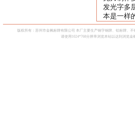
发光字多
本是一样
版权所有：苏州市金枫标牌有限公司 本厂主要生产铜字铜牌、铝标牌、
请使用1024*768分辨率浏览本站以达到浏览