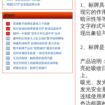
1、标牌
我国LED产业发展趋势分析
现它的作
新闻排行
暗示性等
部署数字标牌应避免三个陷阱
文字样式
部分加油站标牌更换完毕 新油品提前开
现出象征
随州一中获授“清华大学生源中学”合作
蒙特利尔加拿大人队主场扩数字标牌网络
构建和谐秩序 实现特色经营 努力开创
2、标牌
数字标牌产品在“智慧城市”建设中的角
苏州开展校车检查 一校车停车指示牌存
互动式标牌：触摸屏的保养问题
产品说明
淮安市民防工程标牌设置成全省样板
亮处吸收
校园信息化，标牌日渐盛行
上。
吸光、发
发光安全系
连续使用寿
色边框两