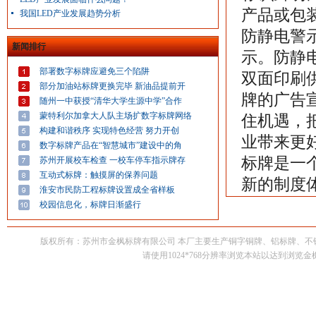
产品或包
我国LED产业发展趋势分析
防静电警
新闻排行
示。防静电
部署数字标牌应避免三个陷阱
双面印刷
部分加油站标牌更换完毕 新油品提前开
牌的广告
随州一中获授“清华大学生源中学”合作
蒙特利尔加拿大人队主场扩数字标牌网络
住机遇，
构建和谐秩序 实现特色经营 努力开创
业带来更
数字标牌产品在“智慧城市”建设中的角
标牌是一
苏州开展校车检查 一校车停车指示牌存
互动式标牌：触摸屏的保养问题
新的制度
淮安市民防工程标牌设置成全省样板
校园信息化，标牌日渐盛行
版权所有：苏州市金枫标牌有限公司 本厂主要生产铜字铜牌、铝标牌、
请使用1024*768分辨率浏览本站以达到浏览