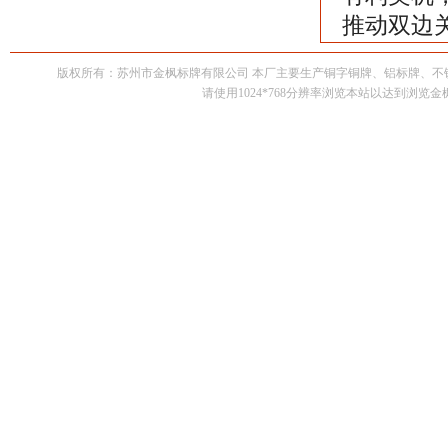
推动双边
版权所有：苏州市金枫标牌有限公司 本厂主要生产铜字铜牌、铝标牌、
请使用1024*768分辨率浏览本站以达到浏览