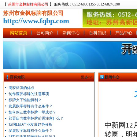
【
苏州市金枫标牌有限公司
】 服务热线：0512-68081355 0512-68246390
苏州市金枫标牌有限公司
http://www.fqbp.com
网站首页
公司简介
新闻中心
百科知识
产品中心
百科知识
更多>>
新闻中心
滴胶标牌的优点
制作滴胶标牌的注意事项
标牌火了谁能得利？
发展数字标牌有什么条件？
如何保证数字标牌一举成功？
部署店内数字标牌前需注意什么？
中新网12
我国LED产业发展趋势分析
发展数字标牌有什么条件？
转圜，明
LED产业发展面临什么问题？