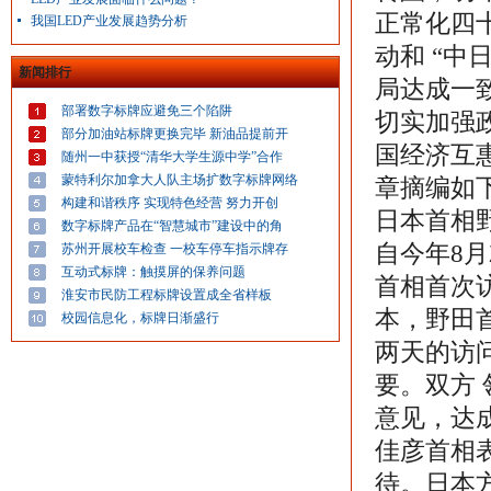
正常化四
我国LED产业发展趋势分析
动和 “
新闻排行
局达成一
部署数字标牌应避免三个陷阱
切实加强
部分加油站标牌更换完毕 新油品提前开
国经济互
随州一中获授“清华大学生源中学”合作
蒙特利尔加拿大人队主场扩数字标牌网络
章摘编如
构建和谐秩序 实现特色经营 努力开创
日本首相
数字标牌产品在“智慧城市”建设中的角
自今年8
苏州开展校车检查 一校车停车指示牌存
互动式标牌：触摸屏的保养问题
首相首次
淮安市民防工程标牌设置成全省样板
本，野田
校园信息化，标牌日渐盛行
两天的访
要。双方
意见，达
佳彦首相
待。日本