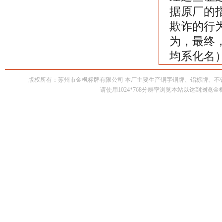
据原厂的
欺诈的行
为，最终
均系化名
版权所有：苏州市金枫标牌有限公司 本厂主要生产铜字铜牌、铝标牌、
请使用1024*768分辨率浏览本站以达到浏览