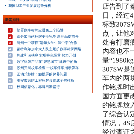
店告到了秦
我国LED产业发展趋势分析
日，经过
新闻排行
标致307
部署数字标牌应避免三个陷阱
点，让他
部分加油站标牌更换完毕 新油品提前开
处有打磨
随州一中获授“清华大学生源中学”合作
蒙特利尔加拿大人队主场扩数字标牌网络
内容也不一
构建和谐秩序 实现特色经营 努力开创
量“1980
数字标牌产品在“智慧城市”建设中的角
307S
苏州开展校车检查 一校车停车指示牌存
互动式标牌：触摸屏的保养问题
车内的两
淮安市民防工程标牌设置成全省样板
作铭牌时
校园信息化，标牌日渐盛行
国方面更
的铭牌放
了综合认
情况，4
经过查证