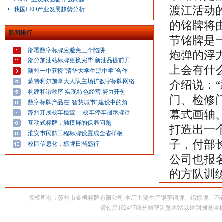
渡江活动
我国LED产业发展趋势分析
的铭牌将
新闻排行
节铭牌是
部署数字标牌应避免三个陷阱
炮弹的浮
部分加油站标牌更换完毕 新油品提前开
上会有什
随州一中获授“清华大学生源中学”合作
蒙特利尔加拿大人队主场扩数字标牌网络
介绍说：
构建和谐秩序 实现特色经营 努力开创
门、检修
数字标牌产品在“智慧城市”建设中的角
幕式画轴
苏州开展校车检查 一校车停车指示牌存
互动式标牌：触摸屏的保养问题
打造出一
淮安市民防工程标牌设置成全省样板
子，付部
校园信息化，标牌日渐盛行
公司也报
的方队训
版权所有：苏州市金枫标牌有限公司 本厂主要生产铜字铜牌、铝标牌、
请使用1024*768分辨率浏览本站以达到浏览