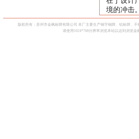
在于设计
境的冲
版权所有：苏州市金枫标牌有限公司 本厂主要生产铜字铜牌、铝标牌、
请使用1024*768分辨率浏览本站以达到浏览