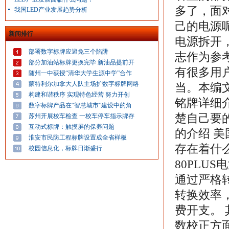
多了，面
我国LED产业发展趋势分析
己的电源
新闻排行
电源拆开
部署数字标牌应避免三个陷阱
志作为参
部分加油站标牌更换完毕 新油品提前开
有很多用
随州一中获授“清华大学生源中学”合作
蒙特利尔加拿大人队主场扩数字标牌网络
当。本编
构建和谐秩序 实现特色经营 努力开创
铭牌详细
数字标牌产品在“智慧城市”建设中的角
楚自己要的
苏州开展校车检查 一校车停车指示牌存
互动式标牌：触摸屏的保养问题
的介绍 美
淮安市民防工程标牌设置成全省样板
存在着什
校园信息化，标牌日渐盛行
80PLU
通过严格转
转换效率
费开支。
数校正方