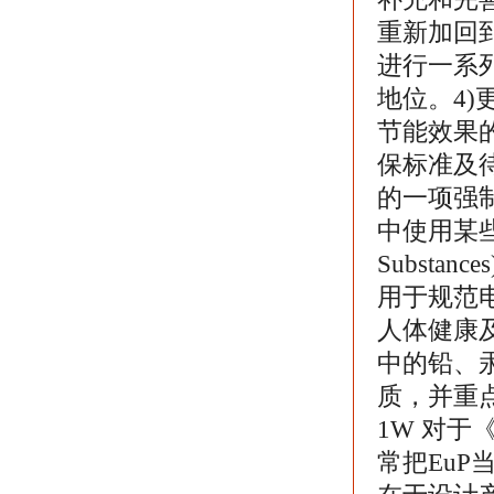
重新加回到A
进行一系列
地位。4
节能效果的
保标准及待
的一项强
中使用某些有害
Substa
用于规范
人体健康
中的铅、
质，并重点
1W 对于
常把EuP