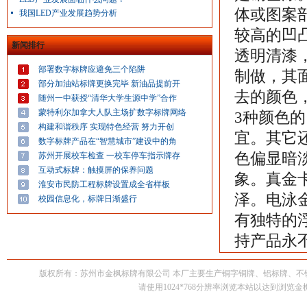
体或图案
我国LED产业发展趋势分析
较高的凹
新闻排行
透明清漆
部署数字标牌应避免三个陷阱
制做，其
部分加油站标牌更换完毕 新油品提前开
去的颜色
随州一中获授“清华大学生源中学”合作
蒙特利尔加拿大人队主场扩数字标牌网络
3种颜色
构建和谐秩序 实现特色经营 努力开创
宜。其它还
数字标牌产品在“智慧城市”建设中的角
色偏显暗
苏州开展校车检查 一校车停车指示牌存
互动式标牌：触摸屏的保养问题
象。真金
淮安市民防工程标牌设置成全省样板
泽。电泳
校园信息化，标牌日渐盛行
有独特的
持产品永
版权所有：苏州市金枫标牌有限公司 本厂主要生产铜字铜牌、铝标牌、
请使用1024*768分辨率浏览本站以达到浏览