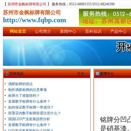
【
苏州市金枫标牌有限公司
】 服务热线：0512-68081355 0512-68246390
苏州市金枫标牌有限公司
http://www.fqbp.com
网站首页
公司简介
新闻中心
百科知识
产品中心
百科知识
更多>>
新闻中心
滴胶标牌的优点
制作滴胶标牌的注意事项
标牌火了谁能得利？
发展数字标牌有什么条件？
如何保证数字标牌一举成功？
部署店内数字标牌前需注意什么？
铭牌分凹
我国LED产业发展趋势分析
发展数字标牌有什么条件？
是硝基漆
LED产业发展面临什么问题？