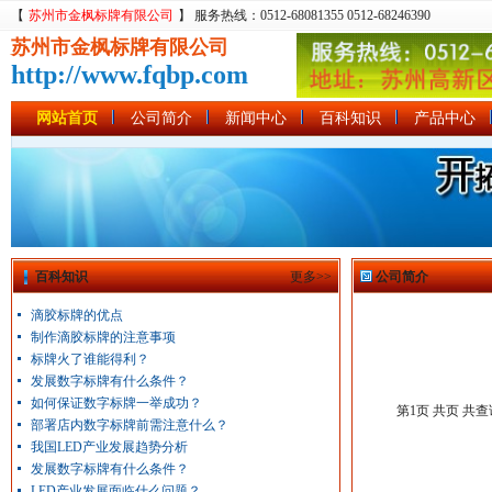
【
苏州市金枫标牌有限公司
】 服务热线：0512-68081355 0512-68246390
苏州市金枫标牌有限公司
http://www.fqbp.com
网站首页
公司简介
新闻中心
百科知识
产品中心
百科知识
更多>>
公司简介
滴胶标牌的优点
制作滴胶标牌的注意事项
标牌火了谁能得利？
发展数字标牌有什么条件？
如何保证数字标牌一举成功？
第1页 共页 共
部署店内数字标牌前需注意什么？
我国LED产业发展趋势分析
发展数字标牌有什么条件？
LED产业发展面临什么问题？